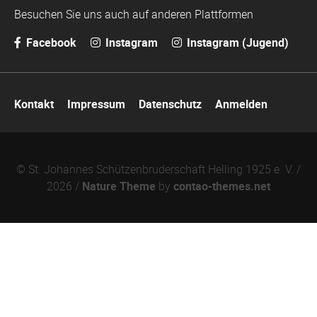
Besuchen Sie uns auch auf anderen Plattformen
Facebook
Instagram
Instagram (Jugend)
Navigation
Kontakt
Impressum
Datenschutz
Anmelden
überspringen
© St. Johannes Schützenbruderschaft Helling 1925 e. V. /
2026 /
Nature Theme
by
contao-themes.net