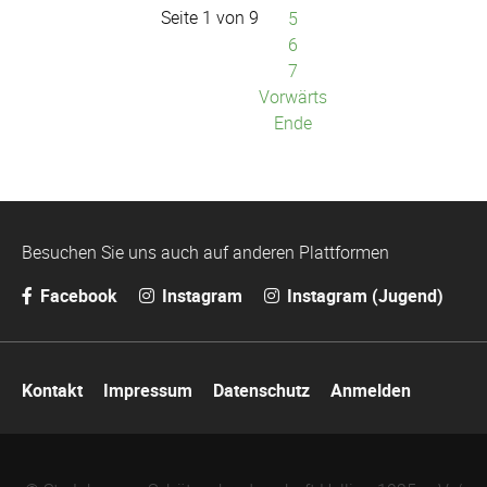
Seite 1 von 9
5
6
7
Vorwärts
Ende
Besuchen Sie uns auch auf anderen Plattformen
Facebook
Instagram
Instagram (Jugend)
Navigation
Kontakt
Impressum
Datenschutz
Anmelden
überspringen