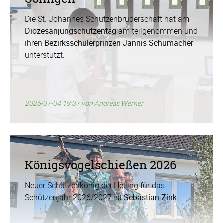
Die St. Johannes Schützenbruderschaft hat am
Diözesanjungschützentag
am teilgenommen und
ihren
Bezirksschülerprinzen Jannis Schumacher
unterstützt.
2026-07-04 19:37
von Andreas Werner
Königsvogelschießen 2026
Neuer Schützenkönig der Helling für das
Schützenjahr 2026/2027 ist
Sebastian Zink
.