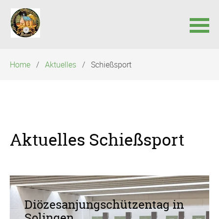
Navigation
Home
Aktuelles
Schießsport
überspringen
Navigation
überspringen
Aktuelles Schießsport
Diözesanjungschützentag in
Solingen