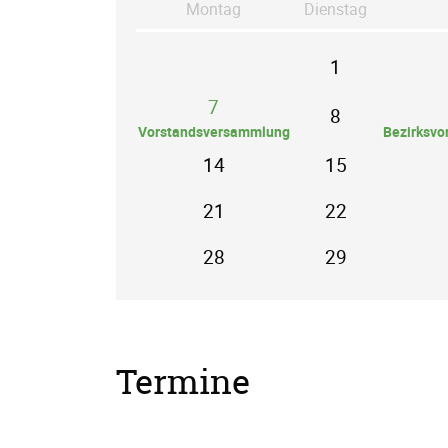
Mo
ntag
Di
enstag
1
7
8
Vorstandsversammlung
Bezirksvo
14
15
21
22
28
29
Termine