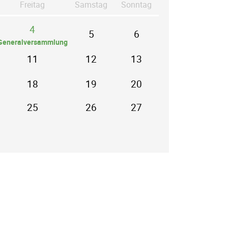
Fr
eitag
Sa
mstag
So
nntag
4
5
6
Generalversammlung
11
12
13
18
19
20
25
26
27