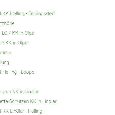
 KK Helling - Frielingsdorf
itzhöhe
 LG / KK in Olpe
en KK in Olpe
Damme
lung
t Helling - Loope
oren KK in Lindlar
te Schützen KK in Lindlar
 KK Lindlar - Helling