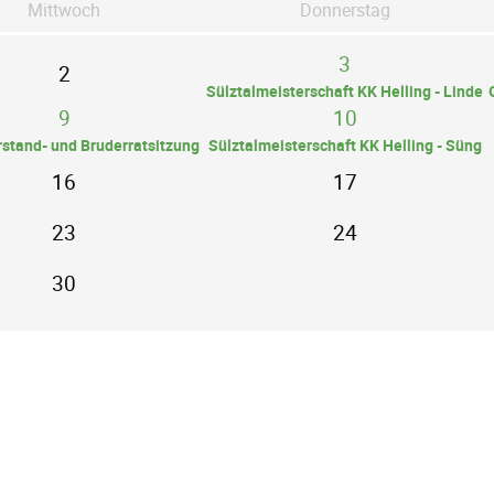
Mi
ttwoch
Do
nnerstag
3
2
Sülztalmeisterschaft KK Helling - Linde
9
10
rstand- und Bruderratsitzung
Sülztalmeisterschaft KK Helling - Süng
16
17
23
24
30