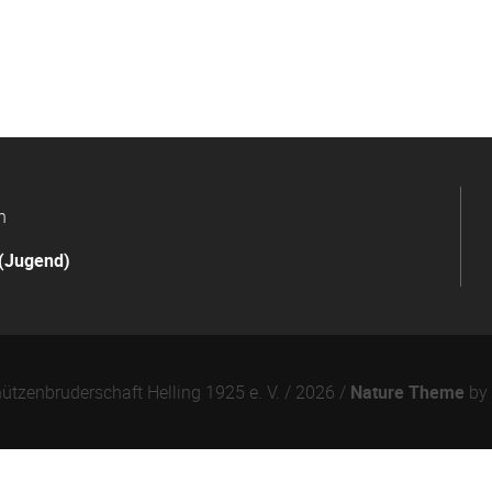
n
(Jugend)
ützenbruderschaft Helling 1925 e. V. / 2026 /
Nature Theme
by