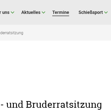
r uns
Aktuelles
Termine
Schießsport
uderratsitzung
d- und Bruderratsitzung