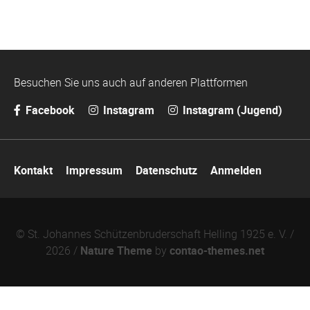
Besuchen Sie uns auch auf anderen Plattformen
Facebook
Instagram
Instagram (Jugend)
Navigation
Kontakt
Impressum
Datenschutz
Anmelden
überspringen
© St. Johannes Schützenbruderschaft Helling 1925 e. V. /
2026 /
Nature Theme
by
contao-themes.net