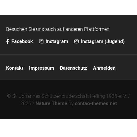
Besuchen Sie uns auch auf anderen Plattformen
Facebook
Instagram
Instagram (Jugend)
Navigation
Kontakt
Impressum
Datenschutz
Anmelden
überspringen
© St. Johannes Schützenbruderschaft Helling 1925 e. V. /
2026 /
Nature Theme
by
contao-themes.net