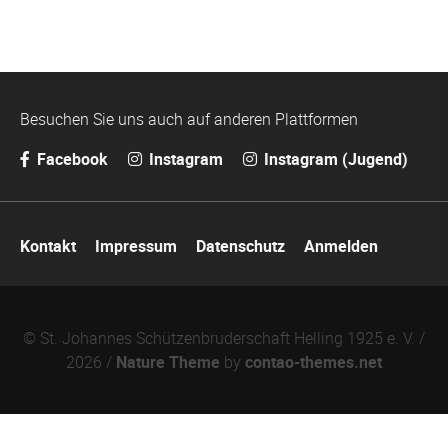
Besuchen Sie uns auch auf anderen Plattformen
Facebook
Instagram
Instagram (Jugend)
Navigation
Kontakt
Impressum
Datenschutz
Anmelden
überspringen
© St. Johannes Schützenbruderschaft Helling 1925 e. V. /
2026 /
Nature Theme
by
contao-themes.net