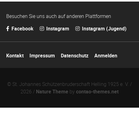
Besuchen Sie uns auch auf anderen Plattformen
Facebook
Instagram
Instagram (Jugend)
Navigation
Kontakt
Impressum
Datenschutz
Anmelden
überspringen
© St. Johannes Schützenbruderschaft Helling 1925 e. V. /
2026 /
Nature Theme
by
contao-themes.net