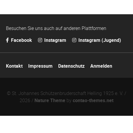
Besuchen Sie uns auch auf anderen Plattformen
Facebook
Instagram
Instagram (Jugend)
Navigation
Kontakt
Impressum
Datenschutz
Anmelden
überspringen
© St. Johannes Schützenbruderschaft Helling 1925 e. V. /
2026 /
Nature Theme
by
contao-themes.net