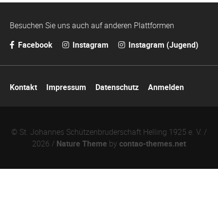
Besuchen Sie uns auch auf anderen Plattformen
Facebook
Instagram
Instagram (Jugend)
Navigation
Kontakt
Impressum
Datenschutz
Anmelden
überspringen
© St. Johannes Schützenbruderschaft Helling 1925 e. V. /
2026 /
Nature Theme
by
contao-themes.net