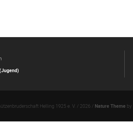
n
(Jugend)
ützenbruderschaft Helling 1925 e. V. / 2026 /
Nature Theme
by